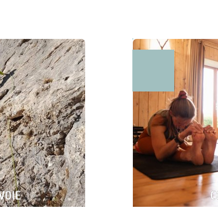
In
errata
POUR QUI ?
VOIE
C