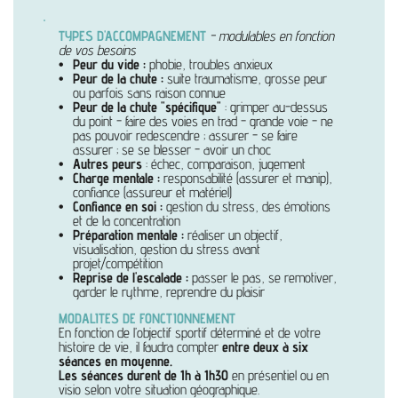
TYPES D'ACCOMPAGNEMENT
- modulables en fonction
de vos besoins
Peur du vide :
phobie, troubles anxieux
Peur de la chute :
suite traumatisme, grosse peur
ou parfois sans raison connue
Peur de la chute "spécifique"
:
grimper au-dessus
du point - faire des voies en trad - grande voie - ne
pas pouvoir redescendre ; assurer - se faire
assurer ; se se blesser - avoir un choc
Autres peurs
: échec, comparaison, jugement
Charge mentale :
responsabilité (assurer et manip),
confiance (assureur et matériel)
Confiance en soi :
gestion du stress, des émotions
et de la concentration
Préparation mentale :
réaliser un objectif,
visualisation, gestion du stress avant
projet/compétition
Reprise de l'escalade :
passer le pas, se remotiver,
garder le rythme, reprendre du plaisir
MODALITES DE FONCTIONNEMENT
En fonction de l’objectif sportif déterminé et de votre
histoire de vie, il faudra compter
entre deux à six
séances en moyenne.
Les séances durent de 1h à 1h30
en présentiel ou en
visio selon votre situation géographique.