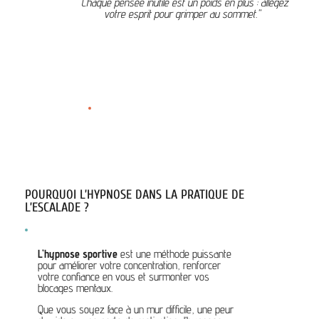
" Chaque pensée inutile est un poids en plus : allégez
votre esprit pour grimper au sommet."
POURQUOI L’HYPNOSE DANS LA PRATIQUE DE
L’ESCALADE ?
L’hypnose sportive
est une méthode puissante
pour améliorer votre concentration, renforcer
votre confiance en vous et surmonter vos
blocages mentaux.
Que vous soyez face à un mur difficile, une peur