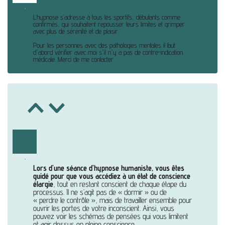
L’hypnose s’adresse à tous les sportifs, débutants comme
confirmés, qui souhaitent repousser leurs limites et grimper
avec plus de sérénité et de plaisir.
Pour les personnes avec des pathologies mentales il faut
d'abord vérifier avec moi s'il n'y a pas de contre-indication
médicale. Merci de me contacter.
Lors d’une séance d’hypnose humaniste, vous êtes
guidé pour que vous accédiez à un état de conscience
élargie
, tout en restant conscient de chaque étape du
processus. Il ne s’agit pas de « dormir » ou de
« perdre le contrôle », mais de travailler ensemble pour
ouvrir les portes de votre inconscient. Ainsi, vous
pouvez voir les schémas de pensées qui vous limitent
et agir dessus en pleine conscience.