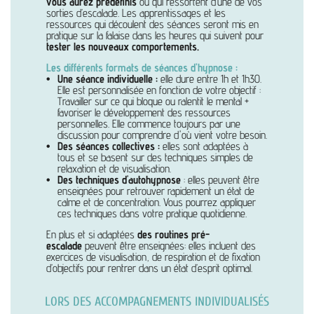
vous aurez prédéfinis
ou qui ressortent d’une de vos
sorties d’escalade. Les apprentissages et les
ressources qui découlent des séances seront mis en
pratique sur la falaise dans les heures qui suivent pour
tester les nouveaux comportements.
Les différents formats de séances d’hypnose :
Une séance individuelle :
elle dure entre 1h et 1h30.
Elle est personnalisée en fonction de votre objectif :
Travailler sur ce qui bloque ou ralentit le mental +
favoriser le développement des ressources
personnelles. Elle commence toujours par une
discussion pour comprendre d'où vient votre besoin.
Des séances collectives :
elles sont adaptées à
tous et se basent sur des techniques simples de
relaxation et de visualisation.
Des techniques d'autohypnose
: elles peuvent être
enseignées pour retrouver rapidement un état de
calme et de concentration. Vous pourrez appliquer
ces techniques dans votre pratique quotidienne.
En plus et si adaptées
des routines pré-
escalade
peuvent être enseignées: elles incluent des
exercices de visualisation, de respiration et de fixation
d’objectifs pour rentrer dans un état d’esprit optimal.
LORS DES ACCOMPAGNEMENTS INDIVIDUALISÉS