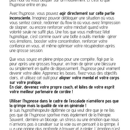
l’hypnose entre en jeu.
Avec l’hypnose, vous pouvez
agir directement sur cette partie
inconsciente.
Imaginez pouvoir débloquer une situation où vous
vous sentez coincé, redonner du flow là où vous avez l’impression
de stagner, ou encore renforcer votre mindset quand votre
volonté seule ne suffit plus. Une fois que vous maîtrisez l’état
hypnotique, c’est comme ouvrir une boîte à outils mentale : gérer
vos émotions, booster votre concentration, renforcer votre
confiance en vous, et même optimiser votre récupération après
une grosse session.
Que vous soyez en pleine prépa pour une compète, figé par la
peur après une grosses frayeur, en train de gérer une blessure
ou simplement en quête de dépassement, l’hypnose peut vraiment
devenir votre alliée. Apprenez les bases, fixez-vous des objectifs
clairs, et utilisez cet outil pour
aligner votre mental et votre corps
sur votre pratique.
En clair, devenez votre propre coach, et faites de votre esprit
votre meilleur partenaire de cordée !
Utiliser l'hypnose dans le cadre de l'escalade n'améliore pas que
la grimpe mais la qualité de vie en générale !
Je suis hypnothérapeute diplômée ce qui veut dire que je ne fais
pas que de l'hypnose sportive mais également de la thérapie.
Souvent, derrière un blocage, un stress ou une émotion que nous
n'arrivons pas à canaliser sur la voie ou en pensant à la grimpe, il
y a une origine plus profonde à trouver et à régler. L'émotion n'est