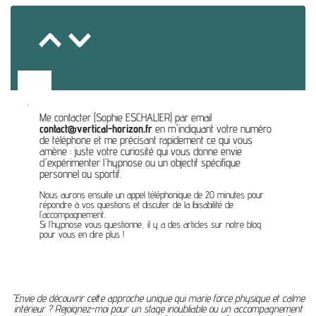
R
Me contacter (Sophie ESCHALIER) par email
contact@vertical-horizon.fr
en m'indiquant votre numéro
de téléphone et me précisant rapidement ce qui vous
amène : juste votre curiosité qui vous donne envie
d'expérimenter l'hypnose ou un objectif spécifique
personnel ou sportif.
Nous aurons ensuite un appel téléphonique de 20 minutes pour
répondre à vos questions et discuter de la faisabilité de
l’accompagnement.
Si l’hypnose vous questionne, il y a des articles sur notre blog
pour vous en dire plus !
"Envie de découvrir cette approche unique qui marie force physique et calme
intérieur ? Rejoignez-moi pour un stage inoubliable ou un accompagnement