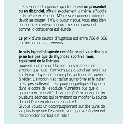
Les séances d'hypnose, qu'elles soient
en présentiel
ou en distanciel,
offrent exactement la même efficacité
et la même expérience. Même si la connexion internet
devait se couper, il n'y a aucun risque. Vous êtes bien
conscient et d'ailleurs encore plus que conscient
comme la conscience est élargie.
Le prix
d'une séance d'hypnose est entre 70€ et 80€
en fonction de vos revenus.
Je suis hypnothérapeute certifiée ce qui veut dire que
je ne fais pas que de l'hypnose sportive mais
également de la thérapie.
Souvent, derrière un blocage, un stress ou une
émotion que nous n'arrivons pas à canaliser avant ou
sur la voie, il y a une origine plus profonde à trouver et
à régler. L'émotion n'est qu'un symptôme et le traiter
n'est pas suffisant. C'est pourquoi pratiquer l'hypnose
dans le cadre de l'escalade n'améliore pas que la
grimpe mais la qualité de vie en générale quand on fait
plusieurs séances qui permettent de modifier la source
du problème émotionnel rencontré !
Si vous voulez un accompagnement sur des pans de
vie plus large que l'escalade, vous pouvez également
me contacter car tout est relié !