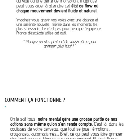
du vide ou une perte de motivation, l’hypnose
peut vous aider à atteindre cet
état de flow où
chaque mouvement devient fluide et naturel.
Imaginez-vous gravir vos voies avec une aisance et
une sérénité nouvelle, même dans les moments les
plus stressants. Ce n’est pas pour rien que l’équipe de
France d’escalade utilise cet outil.
" Plongez au plus profond de vous-même pour
grimper plus haut ! "
COMMENT ÇA FONCTIONNE ?
On le sait tous,
notre mental gère une grosse partie de nos
actions sans même qu’on s’en rende compte.
C’est là, dans les
coulisses de votre cerveau, que tout se joue : émotions,
croyances, automatismes… Bref, ce qui peut vous faire grimper
plus haut ou vous bloquer sur un mouvement. Et c’est là que