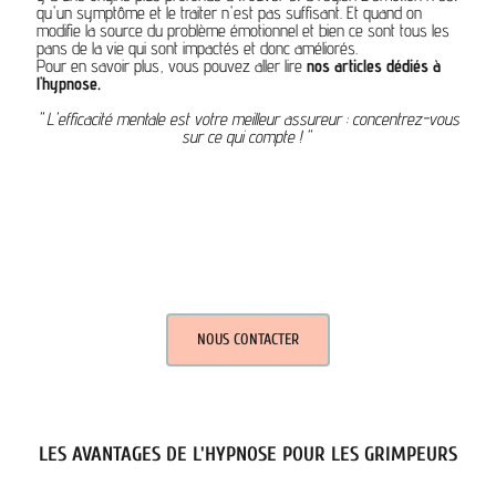
qu'un symptôme et le traiter n'est pas suffisant. Et quand on
modifie la source du problème émotionnel et bien ce sont tous les
pans de la vie qui sont impactés et donc améliorés.
Pour en savoir plus, vous pouvez aller lire
nos articles dédiés à
l'hypnose.
" L'efficacité mentale est votre meilleur assureur : concentrez-vous
sur ce qui compte ! "
NOUS CONTACTER
LES AVANTAGES DE L'HYPNOSE POUR LES GRIMPEURS