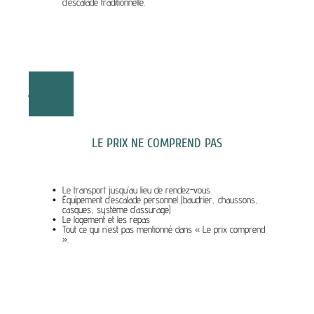
d’escalade traditionnelle.
LE PRIX NE COMPREND PAS
Le transport jusqu’au lieu de rendez-vous
Équipement d’escalade personnel (baudrier, chaussons,
casques, système d’assurage)
Le logement et les repas
Tout ce qui n’est pas mentionné dans « Le prix comprend
».