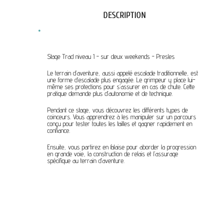
DESCRIPTION
Stage Trad niveau 1 - sur deux weekends - Presles
Le terrain d’aventure, aussi appelé escalade traditionnelle, est
une forme d’escalade plus engagée. Le grimpeur y place lui-
même ses protections pour s’assurer en cas de chute. Cette
pratique demande plus d’autonomie et de technique.
Pendant ce stage, vous découvrez les différents types de
coinceurs. Vous apprendrez à les manipuler sur un parcours
conçu pour tester toutes les tailles et gagner rapidement en
confiance.
Ensuite, vous partirez en falaise pour aborder la progression
en grande voie, la construction de relais et l’assurage
spécifique au terrain d’aventure.