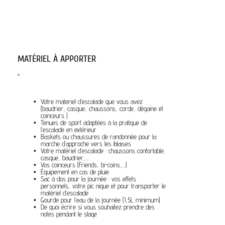
MATÉRIEL À APPORTER
Votre materiel d’escalade que vous avez
(baudrier, casque, chaussons, corde, dégaine et
coinceurs )
Tenues de sport adaptées à la pratique de
l’escalade en extérieur
Baskets ou chaussures de randonnée pour la
marche d’approche vers les falaises
Votre matériel d’escalade : chaussons confortable,
casque, baudrier,…
Vos coinceurs (Friends, bi-coins,…)
Équipement en cas de pluie
Sac à dos pour la journée : vos effets
personnels, votre pic nique et pour transporter le
matériel d’escalade
Gourde pour l’eau de la journée (1,5L minimum)
De quoi écrire si vous souhaitez prendre des
notes pendant le stage