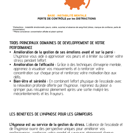
TROIS PRINCIPAUX DOMAINES DE DEVELOPPEMENT DE VOTRE
PERFORMANCE
Amélioration de la gestion de ses émotions avant et sur la paroi :
L’hypnose vous aide à apprivoiser vos peurs et à limiter ou calmer votre
stress pendant l’effort.
Amélioration de l’efficacité :
Grâce à des techniques d’imagerie mentale,
apprenez à visualiser vos mouvements et à renforcer votre
concentration sur chaque prise et renforcez votre motivation face aux
défis.
Bien-être et sérénité :
En combinant l’effort physique de l’escalade avec
la relaxation profonde offerte par l’hypnose, reprenez du plaisir à
grimper puis récupérez pleinement après une sortie malgré les
mécontentements et les frayeurs.
LES BENEFICES DE L’HYPNOSE POUR LES GRIMPEURS
L’Hypnose est au service de la gestion du stress.
L’alliance de l’escalade et
de l’hypnose ouvre des perspective uniques pour améliorer vos
performances, renforcer votre mental et savourer pleinement chaque