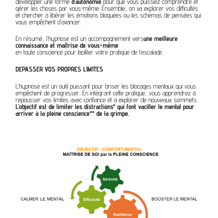
développer une forme
d’autonomie
pour que vous puissiez comprendre et
gérer les choses par vous-même. Ensemble, on va explorer vos difficultés
et chercher à libérer les émotions bloquées ou les schémas de pensées qui
vous empêchent d’avancer.
En résumé, l’hypnose est un accompagnement vers
une meilleure
connaissance et maîtrise de vous-même
en toute conscience pour faciliter votre pratique de l’escalade.
DEPASSER VOS PROPRES LIMITES
L’hypnose est un outil puissant pour briser les blocages mentaux qui vous
empêchent de progresser. En intégrant cette pratique, vous apprendrez à
repousser vos limites avec confiance et à explorer de nouveaux sommets.
L’objectif est de limiter les distractions* qui font vaciller le mental pour
arriver à la pleine conscience** de la grimpe.