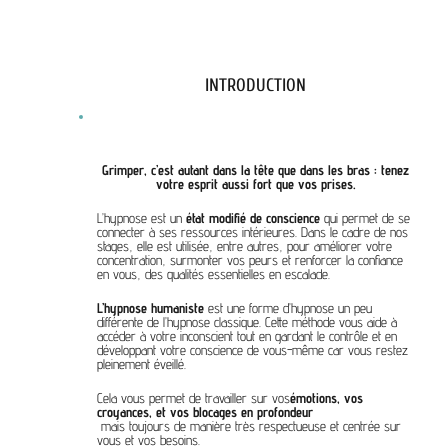
INTRODUCTION
Grimper, c’est autant dans la tête que dans les bras : tenez
votre esprit aussi fort que vos prises.
L’hypnose est un
état modifié de conscience
qui permet de se
connecter à ses ressources intérieures. Dans le cadre de nos
stages, elle est utilisée, entre autres, pour améliorer votre
concentration, surmonter vos peurs et renforcer la confiance
en vous, des qualités essentielles en escalade.
L’hypnose humaniste
est une forme d’hypnose un peu
différente de l’hypnose classique. Cette méthode vous aide à
accéder à votre inconscient tout en gardant le contrôle et en
développant votre conscience de vous-même car vous restez
pleinement éveillé.
Cela vous permet de travailler
sur vos
émotions, vos
croyances, et vos blocages en profondeur
mais toujours de manière très respectueuse et centrée sur
vous et vos besoins.